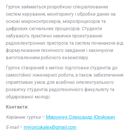
Гурток займається розробкою спеціалізованих
систем керування, моніторингу і обробки даних на
основі мікроконтролерів, мікропроцесорів та
цифрових сигнальних процесорів. Студенти
набувають практичні навички проектування
радіоелектронних пристроїв та систем починаючи від
формулювання технічного завдання і закінчуючи
виготовленням робочого екземпляру.
Гурток створений з метою підготовки студентів до
самостійної інженерної роботи, а також забезпечення
сприятливих умов для всебічно інтелектуального
розвитку студентів радіотехнічного факультету та
обдарованої молоді.
Контакти:
Керівник гуртка
–
Мирончук Олександр Юрійович
E-mail
–
myroncukalex@gmail.com