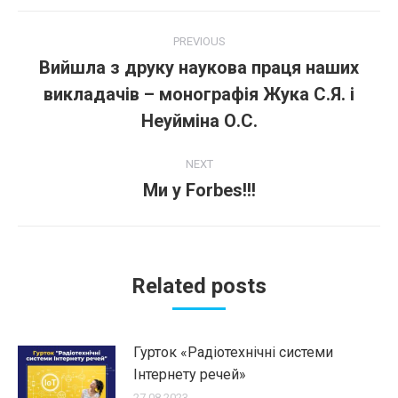
Post
PREVIOUS
navigation
Вийшла з друку наукова праця наших
викладачів – монографія Жука С.Я. і
Previous
post:
Неуйміна О.С.
NEXT
Ми у Forbеs!!!
Next
post:
Related posts
Гурток «Радіотехнічні системи
Інтернету речей»
27.08.2023