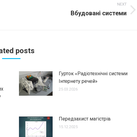
NEXT
Вбудовані системи
Next
post:
ated posts
Гурток «Радіотехнічні системи
Інтернету речей»
их
25.03.2026
у
Передзахист магістрів
15.12.2025