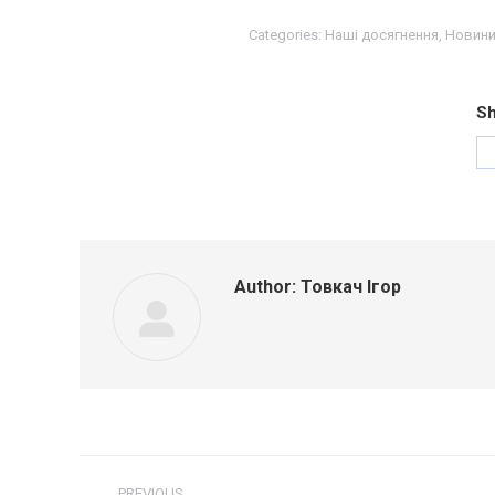
Categories:
Наші досягнення
,
Новин
Sh
Author:
Товкач Ігор
Post
PREVIOUS