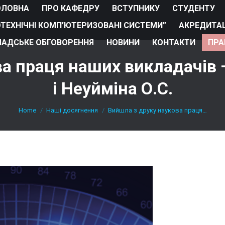
ОЛОВНА
ПРО КАФЕДРУ
ВСТУПНИКУ
СТУДЕНТУ
ОТЕХНІЧНІ КОМП’ЮТЕРИЗОВАНІ СИСТЕМИ”
АКРЕДИТАЦ
АДСЬКЕ ОБГОВОРЕННЯ
НОВИНИ
КОНТАКТИ
ПРА
а праця наших викладачів 
і Неуйміна О.С.
You are here:
Home
Наші досягнення
Вийшла з друку наукова праця…