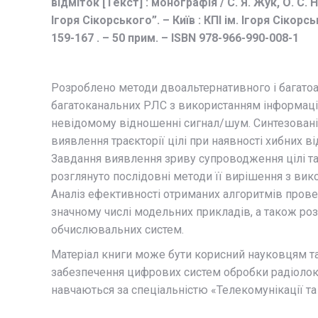
відміток [Текст] : монографія / С. Я. Жук, О. С. Не
Ігоря Сікорського”. – Київ : КПІ ім. Ігоря Сікорсько
159-167 . – 50 прим. – ISBN 978-966-990-008-1
Розроблено методи двоальтернативного і багатоа
багатоканальних РЛС з використанням інформації
невідомому відношенні сигнал/шум. Синтезован
виявлення траєкторії цілі при наявності хибних в
Завдання виявлення зриву супроводження цілі та
розглянуто послідовні методи її вирішення з вик
Аналіз ефективності отриманих алгоритмів пров
значному числі модельних прикладів, а також розг
обчислювальних систем.
Матеріал книги може бути корисний науковцям т
забезпечення цифрових систем обробки радіолокац
навчаються за спеціальністю «Телекомунікації та