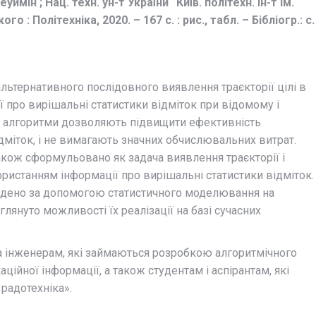
уймін ; Нац. техн. ун-т України “Київ. політехн. ін-т ім.
го : Політехніка, 2020. – 167 с. : рис., табл. – Бібліогр.: с.
льтернативного послідовного виявлення траєкторії цілі в
 про вирішальні статистики відміток при відомому і
і алгоритми дозволяють підвищити ефективність
ідміток, і не вимагають значних обчислювальних витрат.
кож сформульовано як задача виявлення траєкторії і
ористанням інформації про вирішальні статистики відміток.
едено за допомогою статистичного моделювання на
лянуто можливості їх реалізації на базі сучасних
а інженерам, які займаються розробкою алгоритмічного
ійної інформації, а також студентам і аспірантам, які
 радотехніка».