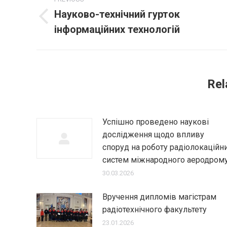
navigation
Науково-технічний гурток
Previous
інформаційних технологій
post:
Rel
Успішно проведено наукові
дослідження щодо впливу
споруд на роботу радіолокаційн
систем міжнародного аеродром
30.03.2026
Вручення дипломів магістрам
радіотехнічного факультету
23.01.2026