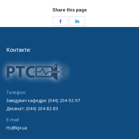
Share this page
Share
Share
on
on
Facebook
LinkedIn
Контакти:
Телефон:
Завідувач кафедри: (044) 204-92-97
Деканат: (044) 204-82-83
E-mail:
rts@kpi.ua