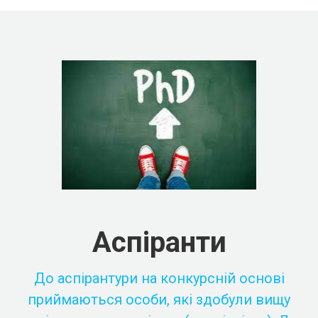
Аспіранти
До аспірантури на конкурсній основі
приймаються особи, які здобули вищу