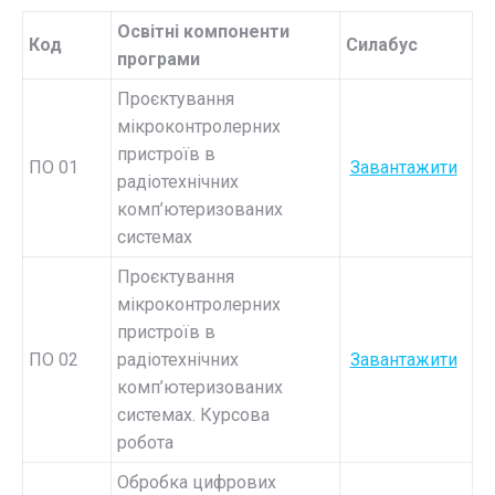
Освітні компоненти
Код
Силабус
програми
Проєктування
мікроконтролерних
пристроїв в
ПО 01
Завантажити
радіотехнічних
комп’ютеризованих
системах
Проєктування
мікроконтролерних
пристроїв в
ПО 02
радіотехнічних
Завантажити
комп’ютеризованих
системах. Курсова
робота
Обробка цифрових