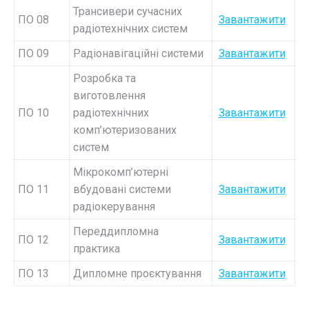
Трансивери сучасних
ПО 08
Завантажити
радіотехнічних систем
ПО 09
Радіонавігаційні системи
Завантажити
Розробка та
виготовлення
ПО 10
радіотехнічних
Завантажити
комп’ютеризованих
систем
Мікрокомп’ютерні
ПО 11
вбудовані системи
Завантажити
радіокерування
Переддипломна
ПО 12
Завантажити
практика
ПО 13
Дипломне проєктування
Завантажити