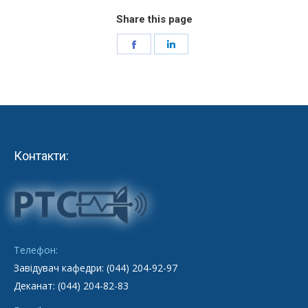
Share this page
Share
Share
on
on
Facebook
LinkedIn
Контакти:
Телефон:
Завідувач кафедри: (044) 204-92-97
Деканат: (044) 204-82-83