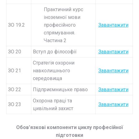
Практичний курс
іноземної мови
ЗО 19.2
професійного
Завантажити
спрямування.
Частина 2
ЗО 20
Вступ до філософії
Завантажити
Стратегія охорони
ЗО 21
навколишнього
Завантажити
середовища
ЗО 22
Підприємницьке право
Завантажити
Охорона праці та
ЗО 23
Завантажити
цивільний захист
Обов’язкові компоненти циклу професійної
підготовки