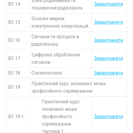
Електродинаміка та
ЗО 14
Завантажити
поширення радіохвиль
Основи мереж
ЗО 15
Завантажити
електронних комунікацій
Сигнали та процеси в
ЗО 16
Завантажити
радіотехніці
Цифрове оброблення
ЗО 17
Завантажити
сигналів
ЗО 18
Схемотехніка
Завантажити
Практичний курс іноземної мови
ЗО 19
професійного спрямування
Практичний курс
іноземної мови
ЗО 19.1
професійного
Завантажити
спрямування.
Частина 1