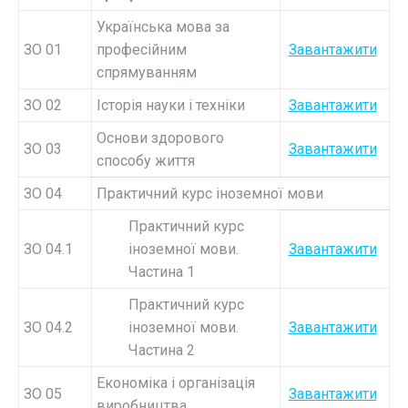
Українська мова за
ЗО 01
професійним
Завантажити
спрямуванням
ЗО 02
Історія науки і техніки
Завантажити
Основи здорового
ЗО 03
Завантажити
способу життя
ЗО 04
Практичний курс іноземної мови
Практичний курс
ЗО 04.1
іноземної мови.
Завантажити
Частина 1
Практичний курс
ЗО 04.2
іноземної мови.
Завантажити
Частина 2
Економіка і організація
ЗО 05
Завантажити
виробництва