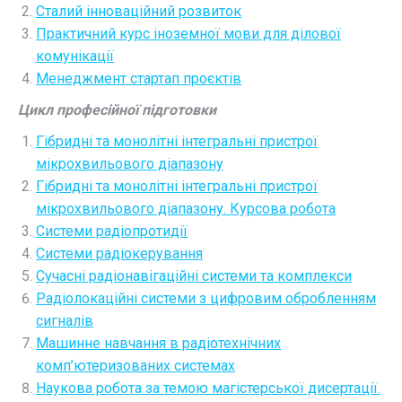
Сталий інноваційний розвиток
Практичний курс іноземної мови для ділової
комунікації
Менеджмент стартап проєктів
Цикл професійної підготовки
Гібридні та монолітні інтегральні пристрої
мікрохвильового діапазону
Гібридні та монолітні інтегральні пристрої
мікрохвильового діапазону. Курсова робота
Системи радіопротидії
Системи радіокерування
Сучасні радіонавігаційні системи та комплекси
Радіолокаційні системи з цифровим обробленням
сигналів
Машинне навчання в радіотехнічних
комп’ютеризованих системах
Наукова робота за темою магістерської дисертації.