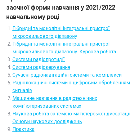
заочної форми навчання у 2021/2022
навчальному році
Гібридні та монолітні інтегральні пристрої
мікрохвильового діапазону
Гібридні та монолітні інтегральні пристрої
мікрохвильового діапазону. Курсова робота
Системи радіопротидії
Системи радіокерування
Сучасні радіонавігаційні системи та комплекси
Радіолокаційні системи з цифровим обробленням
сигналів
Машинне навчання в радіотехнічних
комп’ютеризованих системах
Наукова робота за темою магістерської дисертації.
Основи наукових досліджень
Практика