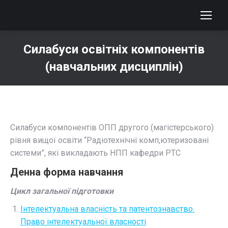
Силабуси освітніх компонентів
(навчальних дисциплін)
You are here:
Силабуси компонентів ОПП другого (магістерського)
рівня вищої освіти “Радіотехнічні комп,ютеризовані
системи”, які викладають НПП кафедри РТС
Денна форма навчання
Цикл загальної підготовки
Інтелектуальна власність та патентознавство.
Право інтелектуальної власності