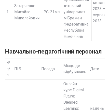
квітень
Захарченко
технічний
2023 –
1
Михайло
РС-21мп
університет
серпень
Миколайович
м.Бремен,
2023
Федеративна
Республіка
Німеччина
Навчально-педагогічний персонал
№
Місце де
п/
ПІБ
Посада
Дати
відбувалась
п
Онлайн-
курс Digital
Future:
Blended
Learning:
квітень