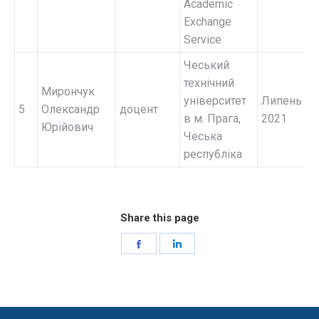
Academic
Exchange
Service
Чеський
технічний
Мирончук
університет
Липень
5
Олександр
доцент
в м. Прага,
2021
Юрійович
Чеська
республіка
Share this page
Share
Share
on
on
Facebook
LinkedIn