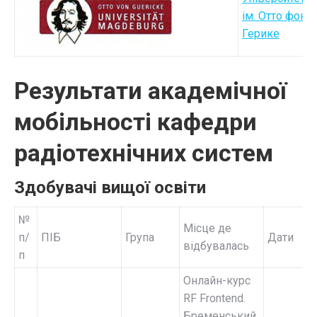
ім. Отто фон
Герике
Результати академічної
мобільності кафедри
радіотехнічних систем
Здобувачі вищої освіти
№
Місце де
п/
ПІБ
Група
Дати
відбувалась
п
Онлайн-курс
RF Frontend.
Бременський