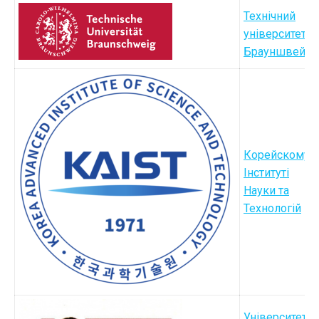
Технічний
університет
Брауншвейгу
Корейскому
Інституті
Науки та
Технологій
Університет