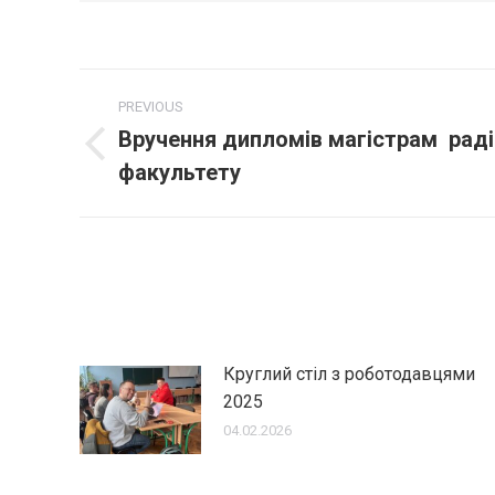
Post
PREVIOUS
navigation
Вручення дипломів магістрам раді
Previous
факультету
post:
Круглий стіл з роботодавцями
2025
04.02.2026