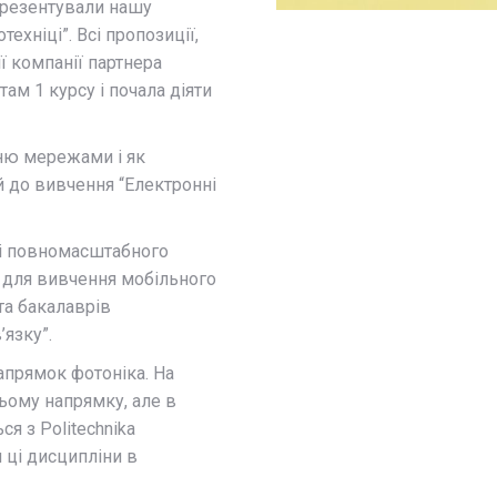
 презентували нашу
ехніці”. Всі пропозиції,
ї компанії партнера
м 1 курсу і почала діяти
нню мережами і як
й до вивчення “Електронні
ні повномасштабного
я для вивчення мобільного
 та бакалаврів
язку”.
апрямок фотоніка. На
цьому напрямку, але в
я з Politechnika
 ці дисципліни в