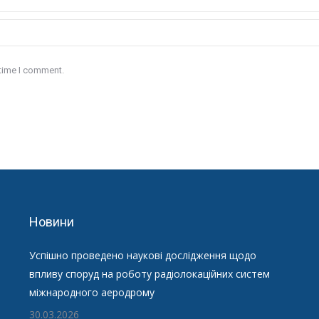
 time I comment.
Новини
Успішно проведено наукові дослідження щодо
впливу споруд на роботу радіолокаційних систем
міжнародного аеродрому
30.03.2026