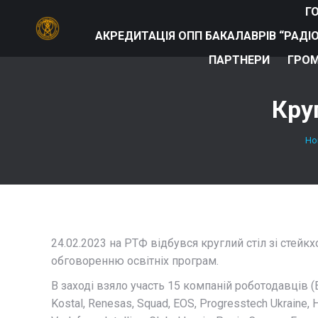
Г
АКРЕДИТАЦІЯ ОПП БАКАЛАВРІВ “РАДІ
ПАРТНЕРИ
ГРОМ
Кру
Yo
Ho
24.02.2023 на РТФ відбувся круглий стіл зі стейк
обговоренню освітніх програм.
В заході взяло участь 15 компаній роботодавців (
Kostal, Renesas, Squad, EOS, Progresstech Ukraine, 