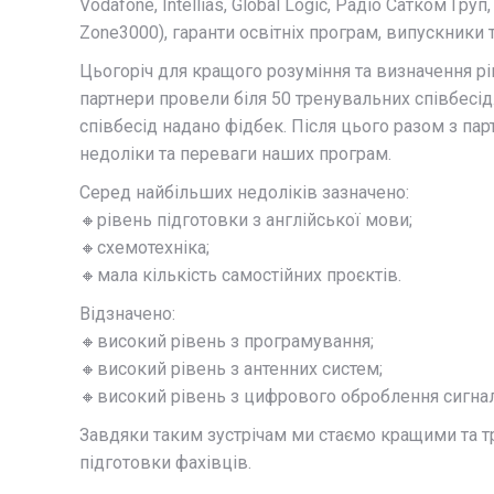
Vodafone, Intellias, Global Logic, Радіо Сатком Груп, 
Zone3000), гаранти освітніх програм, випускники т
Цьогоріч для кращого розуміння та визначення рі
партнери провели біля 50 тренувальних співбесід
співбесід надано фідбек. Після цього разом з па
недоліки та переваги наших програм.
Серед найбільших недоліків зазначено:
🔸рівень підготовки з англійської мови;
🔸схемотехніка;
🔸мала кількість самостійних проєктів.
Відзначено:
🔸високий рівень з програмування;
🔸високий рівень з антенних систем;
🔸високий рівень з цифрового оброблення сигнал
Завдяки таким зустрічам ми стаємо кращими та 
підготовки фахівців.