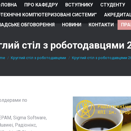
ОЛОВНА
ПРО КАФЕДРУ
ВСТУПНИКУ
СТУДЕНТУ
ОТЕХНІЧНІ КОМП’ЮТЕРИЗОВАНІ СИСТЕМИ”
АКРЕДИТАЦ
АДСЬКЕ ОБГОВОРЕННЯ
НОВИНИ
КОНТАКТИ
ПРА
глий стіл з роботодавцями 
u are here:
me
Круглий стіл з роботодавцями
Круглий стіл з роботодавцями 2
холдерами по
EPAM, Sigma Software,
Huawei, Радіонікс,