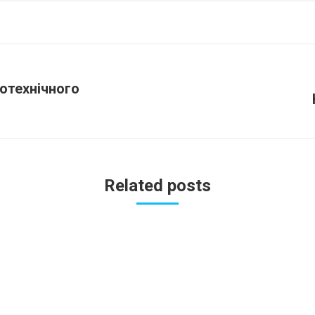
отехнічного
Next
post:
Related posts