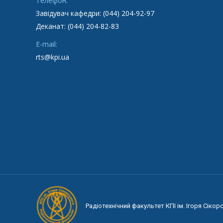
Телефон:
Завідувач кафедри: (044) 204-92-97
Деканат: (044) 204-82-83
E-mail:
rts@kpi.ua
Радіотехнічний факультет КПІ ім. Ігоря Сікор