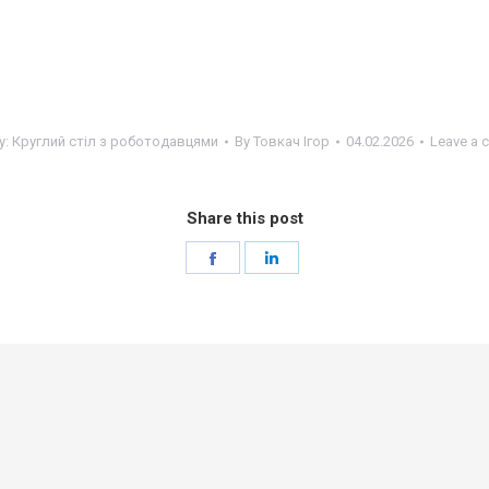
y:
Круглий стіл з роботодавцями
By
Товкач Ігор
04.02.2026
Leave a 
Share this post
Share
Share
on
on
Facebook
LinkedIn