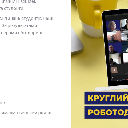
Kharkiv IT Cluster,
а студенти.
вня знань студентів наші
. За результатами
ртнерами обговорено
ів.
тримаємо високий рівень