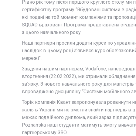
Рівно рік тому після першого круглого столу ми
сертифікатну програму “Вбудовані системи в радіот
які подані на той момент компаніями та пропозиці
SQUAD враховані. Програма представлена студента
з цього навчального року.
Наші партнери просили додати курси по управлі
наслідок в цьому році з’явився курс обов’язкови
мережі”.
Завдяки нашим партнерам, Vodafone, напередод
вторгнення (22.02.2022), ми отримали обладнанн
зв’язку. З нового навчального року для магістрів
впроваджено дисципліну “Системи мобільного зв’
Торік компанія Квант запропонувала розвинути н
жаль в Україні ми не змогли знайти партнерів в 
межах подвійного диплома, який зараз підписуєтьс
Poznańska наші студенти матимуть змогу вивчати
партнерському ЗВО.