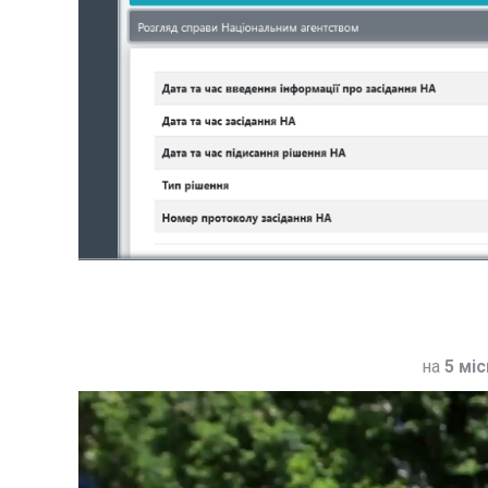
на
5 міс
Відеопрогравач