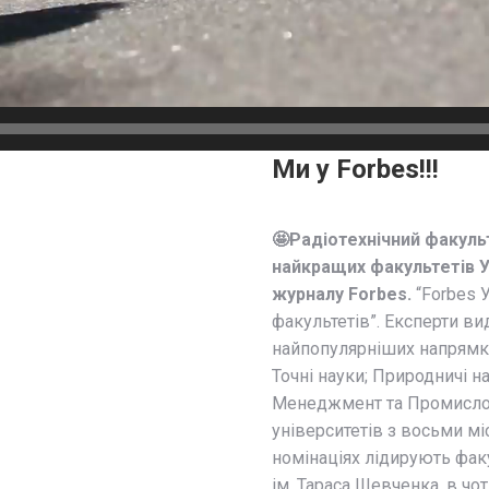
Ми у Forbеs!!!
🤩Радіотехнічний факульт
найкращих факультетів У
журналу Forbes.
“Forbes 
факультетів”. Експерти ви
найпопулярніших напрямках
Точні науки; Природничі н
Менеджмент та Промислові
університетів з восьми міс
номінаціях лідирують фак
ім. Тараса Шевченка, в чо