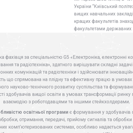
України “Київський політех
вищих навчальних закладів
кращих факультетів знаход
факультетами державних 
а фахівця за спеціальністю G5 «Електроніка, електронні ко
ання та радіотехніка», здатного вирішувати складні задачі
ронних комунікацій та радіотехніки і здійснювати інновацій
сть що спрямована на плідну та ефективну працю в умовах
ного науково-технічного розвитку суспільства та формуван
ті здобувачів вищої освіти в умовах трансформації ринку 
взаємодію з роботодавцями та іншими стейкхолдерами
.
бливістю освітньої програми
є формування у здобувачів 
бробки, отримання, передачі, прийому сигналів та обробки
чних комп’ютеризованих системах, особливо надається ува