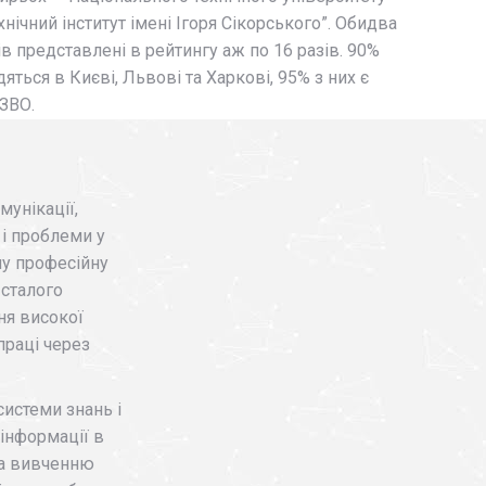
нічний інститут імені Ігоря Сікорського”. Обидва
 представлені в рейтингу аж по 16 разів. 90%
яться в Києві, Львові та Харкові, 95% з них є
ЗВО.
мунікації,
 і проблеми у
ну професійну
 сталого
ня високої
праці через
системи знань і
 інформації в
га вивченню