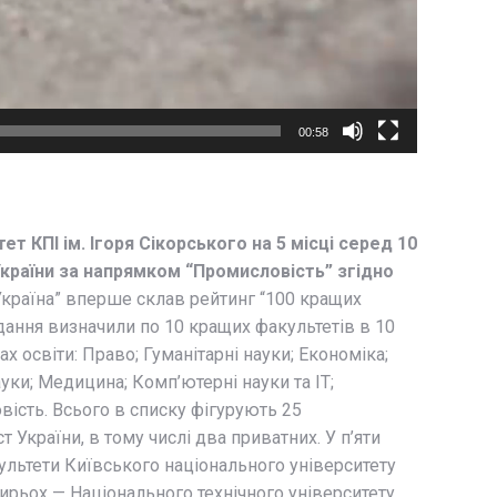
00:58
ет КПІ ім. Ігоря Сікорського на 5 місці серед 10
країни за напрямком “Промисловість” згідно
Україна” вперше склав рейтинг “100 кращих
дання визначили по 10 кращих факультетів в 10
 освіти: Право; Гуманітарні науки; Економіка;
ауки; Медицина; Комп’ютерні науки та IT;
сть. Всього в списку фігурують 25
т України, в тому числі два приватних. У п’яти
ультети Київського національного університету
тирьох — Національного технічного університету