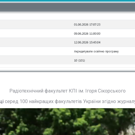
Радіотехнічний факультет КПІ ім. Ігоря Сікорського
ці
серед 100 найкращих факультетів України згідно журналу