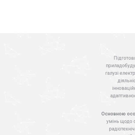
Підготовк
приладобудув
галузі елект
діяльні
інновацій
адаптивнос
Основною осо
умінь щодо о
радіотехні