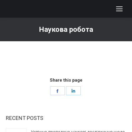
Наукова робота
You are here:
Share this page
Share
Share
on
on
Facebook
LinkedIn
RECENT POSTS
Успішно проведено наукові дослідження щодо