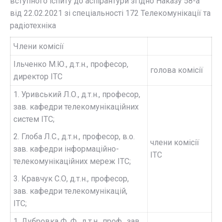
вступного іспиту до аспірантури згідно Наказу 58-а
від 22.02.2021 зі спеціальності 172 Телекомунікації та
радіотехніка
Члени комісії
Ільченко М.Ю., д.т.н., професор,
голова комісії
директор ІТС
1. Уривський Л.О., д.т.н., професор,
зав. кафедри телекомунікаційних
систем ІТС;
2. Глоба Л.С., д.т.н., професор, в.о.
члени комісії
зав. кафедри інформаційно-
ІТС
телекомунікаційних мереж ІТС;
3. Кравчук С.О, д.т.н., професор,
зав. кафедри телекомунікацій,
ІТС;
1. Дубровка Ф. Ф., д.т.н., проф., зав.