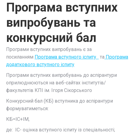
Програма вступних
випробувань та
конкурсний бал
Програми вступних випробувань є за
посиланням
Програма вступного іспиту
та
Програма
додаткового вступного іспиту
Програми вступних випробувань до аспірантури
оприлюднюються на веб-сайтах інститутів/
факультетів КПІ ім. Ігоря Сікорського
Конкурсний бал (КБ) вступника до аспірантури
формуватиметься:
КБ=ІС+ІМ,
де: ІС- оцінка вступного іспиту із спеціальності;