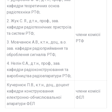
кафедри теоретичних основ
радіотехніки РТФ;
2. Жук С. Я., д.т.н., проф., зав.
кафедри радіотехнічних пристроїв
та систем РТФ;
члени комісії
РТФ
3. Мовчанюк А.В., к.т.н., доц., в.о.
зав. кафедри радіоприймання та
оброблення сигналів РТФ;
4. Нелін Є.А., д.т.н., проф., зав.
кафедри радіоконструювання та
виробництва радіоапаратури РТФ;
Кучернюк П.В., к.т.н., доц., доцент
кафедри конструювання
члени комісії
електронно-обчислювальної
ФЕЛ
апаратури ФЕЛ