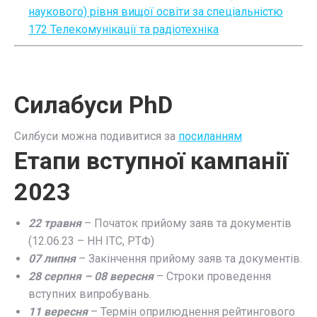
наукового) рівня вищої освіти за спеціальністю
172 Телекомунікації та радіотехніка
Силабуси PhD
Силбуси можна подивитися за
посиланням
Етапи вступної кампанії
2023
22 травня
– Початок прийому заяв та документів
(12.06.23 – НН ІТС, РТФ)
07 липня
– Закінчення прийому заяв та документів.
28 серпня – 08 вересня
– Строки проведення
вступних випробувань.
11 вересня
– Термін оприлюднення рейтингового