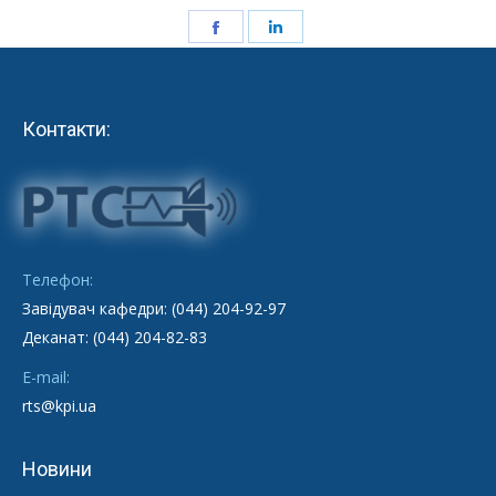
Share
Share
on
on
Facebook
LinkedIn
Контакти:
Телефон:
Завідувач кафедри: (044) 204-92-97
Деканат: (044) 204-82-83
E-mail:
rts@kpi.ua
Новини