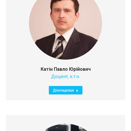
Катін Павло Юрійович
Доцент, к.т.н.
Докладніше