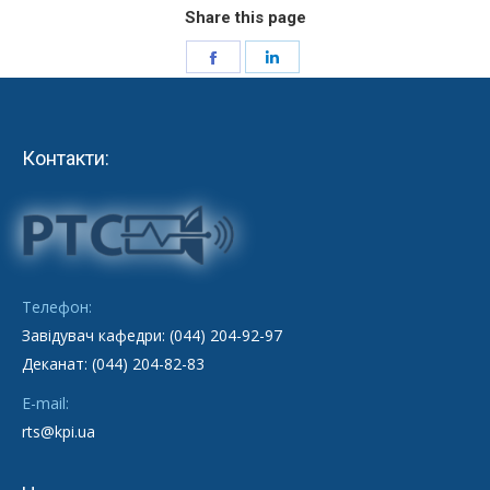
Share this page
Share
Share
on
on
Facebook
LinkedIn
Контакти:
Телефон:
Завідувач кафедри: (044) 204-92-97
Деканат: (044) 204-82-83
E-mail:
rts@kpi.ua