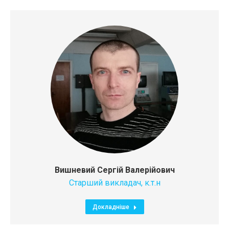
Вишневий Сергiй Валерiйович
Старший викладач, к.т.н
Докладніше