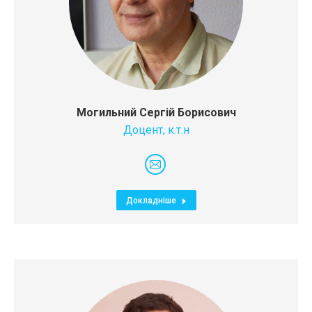
Могильний Сергій Борисович
Доцент, к.т.н
E-
mail
Докладніше