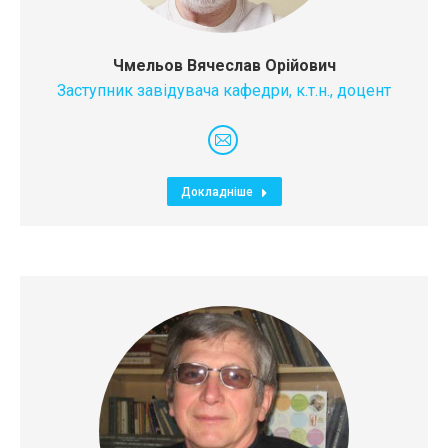
Чмельов Вячеслав Орійович
Заступник завідувача кафедри, к.т.н., доцент
E-
mail
Докладніше