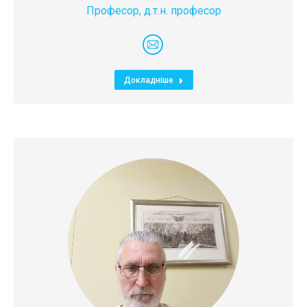
Професор, д.т.н. професор
E-
mail
Докладніше