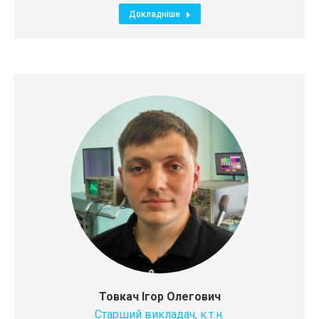
Докладніше
Товкач Ігор Олегович
Старший викладач, к.т.н.