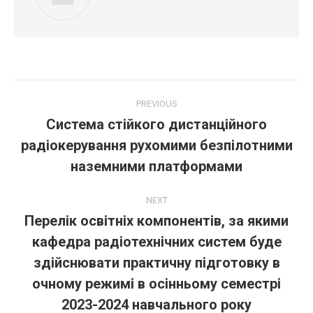
Post
PREVIOUS
navigation
Система стійкого дистанційного
радіокерування рухомими безпілотними
Previous
post:
наземними платформами
NEXT
Перелік освітніх компонентів, за якими
кафедра радіотехнічних систем буде
здійснювати практичну підготовку в
Next
post:
очному режимі в осінньому семестрі
2023-2024 навчального року