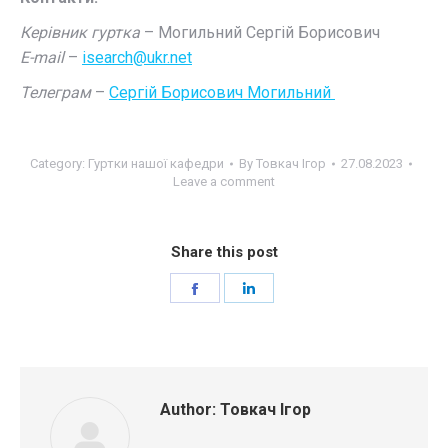
Керівник гуртка
– Могильний Сергій Борисович
E-mail
–
isearch@ukr.net
Телеграм
–
Сергій Борисович Могильний
Category:
Гуртки нашої кафедри
By
Товкач Ігор
27.08.2023
Leave a comment
Share this post
Share
Share
on
on
Facebook
LinkedIn
Author:
Товкач Ігор