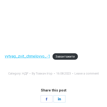
vytyag_zvit_chmelovvo_-1
Завантажити
Category:
НДР
By
Товкач Ігор
16.08.2023
Leave a comment
Share this post
Share
Share
on
on