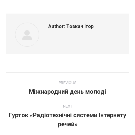
Facebook
LinkedIn
Author:
Товкач Ігор
Post
PREVIOUS
navigation
Міжнародний день молоді
Previous
post:
NEXT
Гурток «Радіотехнічні системи Інтернету
Next
речей»
post: