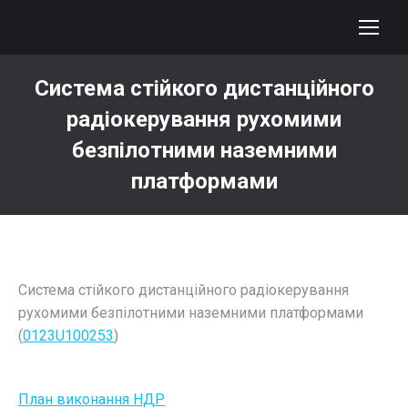
Система стійкого дистанційного
радіокерування рухомими
безпілотними наземними
платформами
You are here:
Система стійкого дистанційного радіокерування
рухомими безпілотними наземними платформами
(
0123U100253
)
План виконання НДР