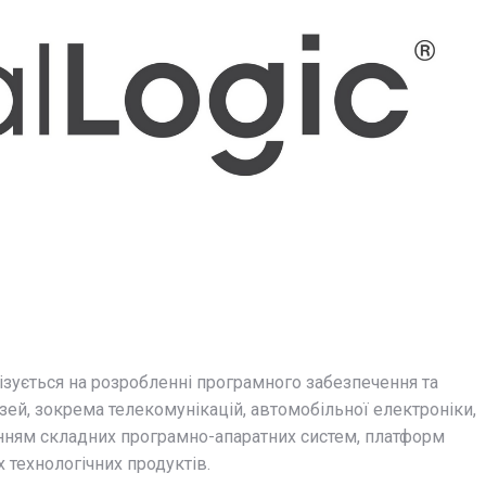
ізується
на
розробленні
програмного
забезпечення
та
зей,
зокрема
телекомунікацій,
автомобільної
електроніки,
нням
складних
програмно-
апаратних
систем,
платформ
их
технологічних
продуктів.