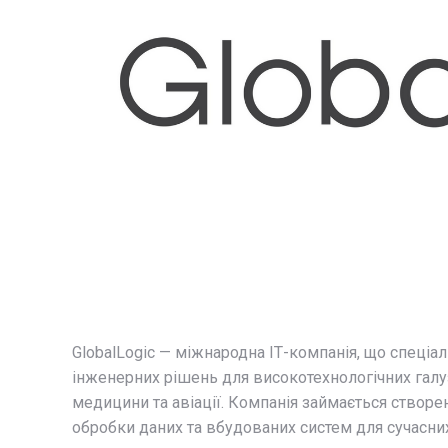
GlobalLogic
—
міжнародна
ІТ-
компанія,
що
спеціал
інженерних
рішень
для
високотехнологічних
галу
медицини
та
авіації.
Компанія
займається
створе
обробки
даних
та
вбудованих
систем
для
сучасн