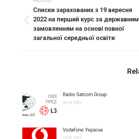
PREVIOUS
navigation
Списки зарахованих з 19 вересня
2022 на перший курс за державним
Previous
замовленням на основі повної
post:
загальної середньої освіти
Rel
Radio Satcom Group
30.12.2022
Vodafone Україна
15.02.2022