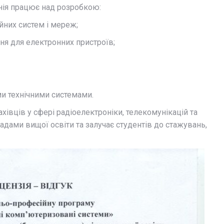
нія
працює
над
розробкою:
ійних
систем
і
мереж;
ння
для
електронних
пристроїв;
ми
технічними
системами.
ахівців
у
сфері
радіоелектроніки,
телекомунікацій
та
ладами
вищої
освіти
та
залучає
студентів
до
стажувань,