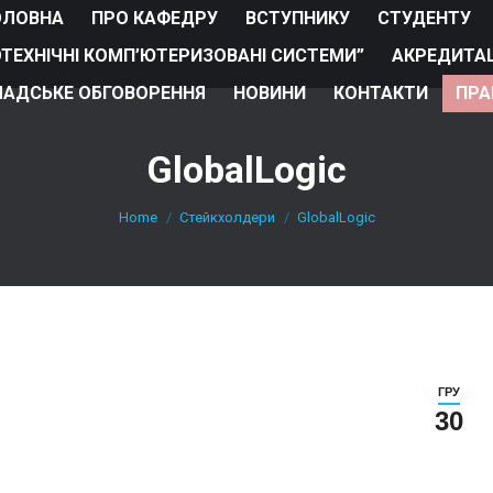
ОЛОВНА
ПРО КАФЕДРУ
ВСТУПНИКУ
СТУДЕНТУ
ОТЕХНІЧНІ КОМП’ЮТЕРИЗОВАНІ СИСТЕМИ”
АКРЕДИТАЦ
АДСЬКЕ ОБГОВОРЕННЯ
НОВИНИ
КОНТАКТИ
ПРА
GlobalLogic
You are here:
Home
Стейкхолдери
GlobalLogic
ГРУ
30