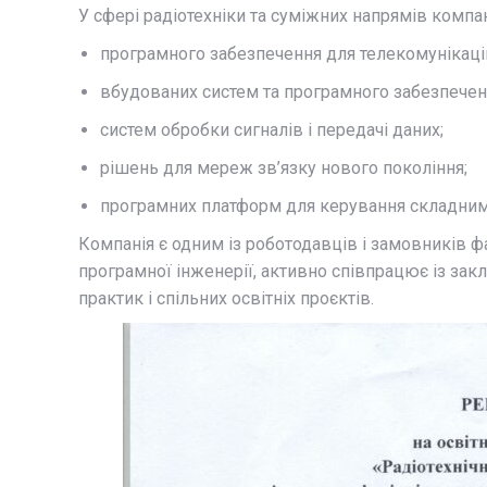
У
сфері
радіотехніки
та
суміжних
напрямів
компа
програмного
забезпечення
для
телекомунікац
вбудованих
систем
та
програмного
забезпече
систем
обробки
сигналів
і
передачі
даних;
рішень
для
мереж
зв’язку
нового
покоління;
програмних
платформ
для
керування
складни
Компанія
є
одним
із
роботодавців
і
замовників
ф
програмної
інженерії,
активно
співпрацює
із
зак
практик
і
спільних
освітніх
проєктів.