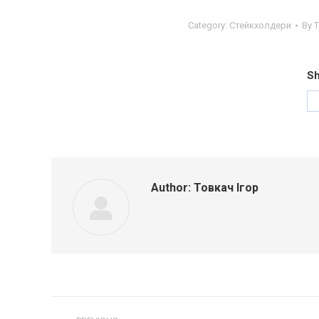
Category:
Стейкхолдери
By
Т
Sh
Author:
Товкач Ігор
Post