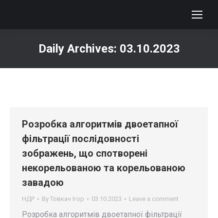
Daily Archives:
03.10.2023
You are here:
Розробка алгоритмів двоетапної
фільтрації послідовності
зображень, що спотворені
некорельованою та корельованою
завадою
НДР
By
Товкач Ігор
03.10.2023
Leave a comment
Розробка алгоритмів двоетапної фільтрації