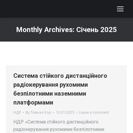
Monthly Archives:
Січень 2025
You are here:
Система стійкого дистанційного
радіокерування рухомими
безпілотними наземними
платформами
НДР
By
Товкач Ігор
10.01.2025
Leave a comment
НДР «Система стійкого дистанційного
радіокерування рухомими безпілотними