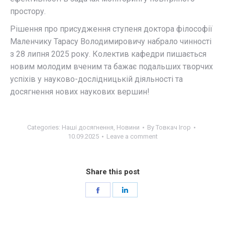
простору.
Рішення про присудження ступеня доктора філософії
Маленчику Тарасу Володимировичу набрало чинності
з 28 липня 2025 року. Колектив кафедри пишається
новим молодим вченим та бажає подальших творчих
успіхів у науково-дослідницькій діяльності та
досягнення нових наукових вершин!
Categories:
Наші досягнення
,
Новини
By
Товкач Ігор
10.09.2025
Leave a comment
Share this post
Share
Share
on
on
Facebook
LinkedIn