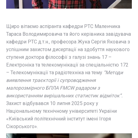
Щиро вітаємо аспіранта кафедри РТС Маленчика
Тараса Володимировича та його керівника завідувача
кафедри РТС д.т.н., професора Жука Сергія Яковича з
успішним захистом дисертації на здобуття наукового
ступеня доктора філософії з галузі знань 17 –
Електроніка та телекомунікації за спеціальністю 172
– Телекомунікації та радіотехніка на тему
“Методи
виявлення траєкторії і супроводження
малорозмірного БПЛА FMCW радаром з
використанням вирішальних статистик відміток”.
Захист відбувався 10 липня 2025 року у
Національному технічному університеті України
«Київський політехнічний інститут імені Ігоря
Сікорського».