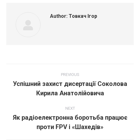
Author:
Товкач Ігор
Post
PREVIOUS
navigation
Успішний захист дисертації Соколова
Previous
Кирила Анатолійовича
post:
NEXT
Як радіоелектронна боротьба працює
Next
проти FPV і «Шахедів»
post: