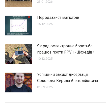
23.01.2026
Передзахист магістрів
15.12.2025
Як радіоелектронна боротьба
працює проти FPV і «Шахедів»
10.12.2025
Успішний захист дисертації
Соколова Кирила Анатолійовича
01.09.2025